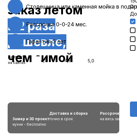
15
заказ
летом
Столешница или каменная мойка в пода
Ст
До
в 2 раза
Рассрочка 0-0-24 мес.
дешевле,
Гарантия 5 лет
чем зимой
Рейтинг
4,9
4,8
5,0
на сайтах:
Доставка и сборка
Рассрочка 0%
Замер и 3D проект
точно в срок
на весь заказ
кухни - бесплатно